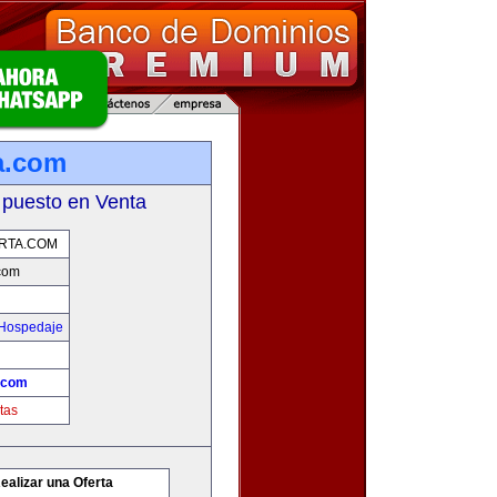
a.com
 puesto en Venta
RTA.COM
com
 Hospedaje
.com
tas
ealizar una Oferta