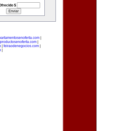
Ofrecido $
partamentosenoferta.com
|
productosenoferta.com
|
m
|
feiraodenegocios.com
|
m
|