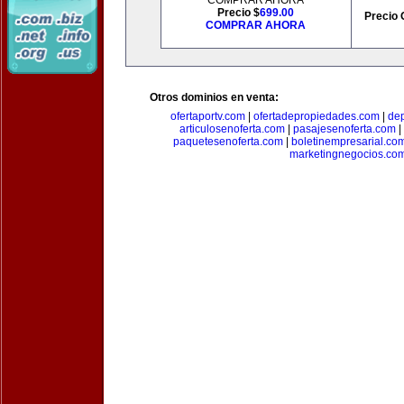
COMPRAR AHORA
Precio $
699.00
Precio 
COMPRAR AHORA
Otros dominios en venta:
ofertaportv.com
|
ofertadepropiedades.com
|
de
articulosenoferta.com
|
pasajesenoferta.com
|
paquetesenoferta.com
|
boletinempresarial.co
marketingnegocios.co