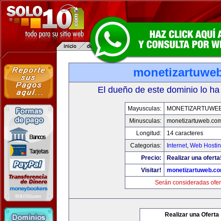
monetizartuwe
El dueño de este dominio lo ha
Mayusculas:
MONETIZARTUWE
Minusculas:
monetizartuweb.co
Longitud:
14 caracteres
Categorias:
Internet
,
Web Hostin
Precio:
Realizar una oferta
Visitar!
monetizartuweb.c
Serán consideradas ofer
Realizar una Oferta