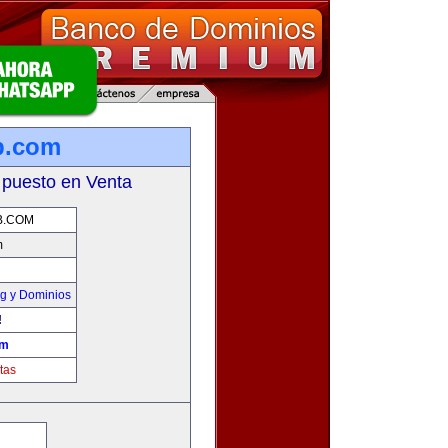
b.com
 puesto en Venta
B.COM
m
g y Dominios
!
om
tas