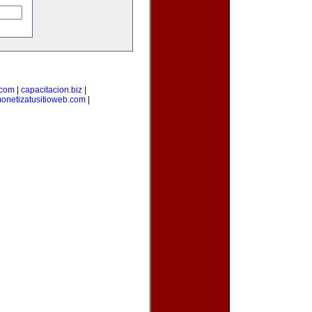
.com
|
capacitacion.biz
|
onetizatusitioweb.com
|