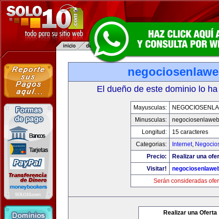
negociosenlaw
El dueño de este dominio lo ha
Mayusculas:
NEGOCIOSENL
Minusculas:
negociosenlawe
Longitud:
15 caracteres
Categorias:
Internet
,
Negocio
Precio:
Realizar una ofer
Visitar!
negociosenlawe
Serán consideradas ofer
Realizar una Oferta