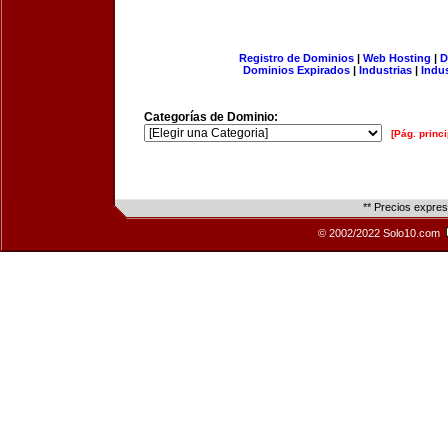
Registro de Dominios
|
Web Hosting
|
D
Dominios Expirados
|
Industrias
|
Indu
Categorías de Dominio:
[Pág. princi
** Precios expre
© 2002/2022 Solo10.com