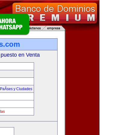
s.com
 puesto en Venta
PaÃ­ses y Ciudades
tas