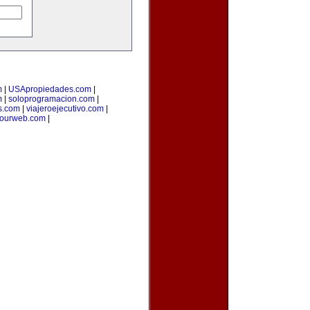
m
|
USApropiedades.com
|
m
|
soloprogramacion.com
|
s.com
|
viajeroejecutivo.com
|
yourweb.com
|