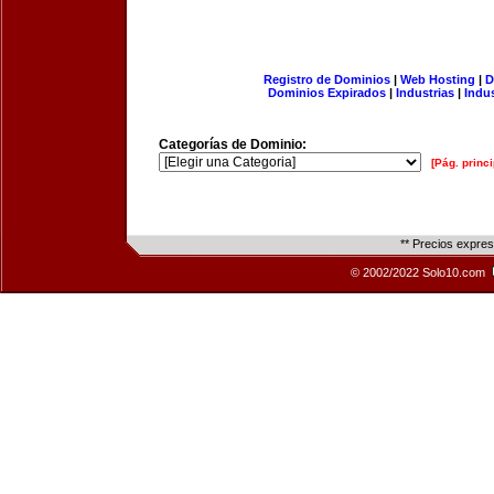
Registro de Dominios
|
Web Hosting
|
D
Dominios Expirados
|
Industrias
|
Indu
Categorías de Dominio:
[Pág. princi
** Precios expre
© 2002/2022 Solo10.com