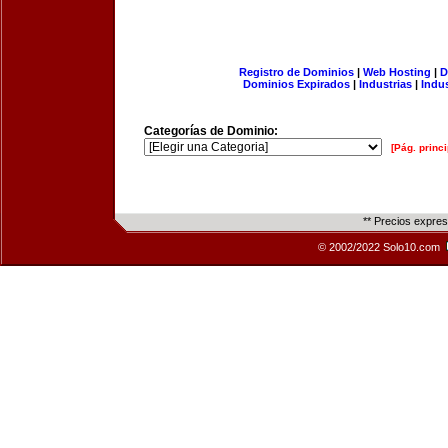
Registro de Dominios
|
Web Hosting
|
D
Dominios Expirados
|
Industrias
|
Indu
Categorías de Dominio:
[Pág. princi
** Precios expre
© 2002/2022 Solo10.com