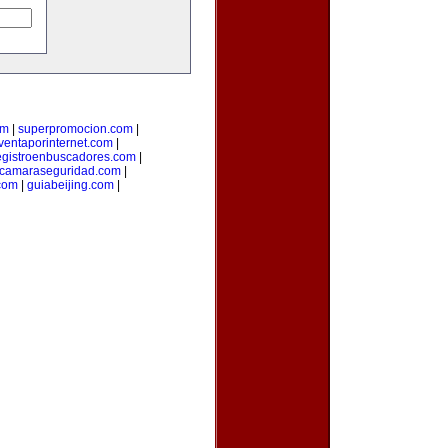
om
|
superpromocion.com
|
ventaporinternet.com
|
egistroenbuscadores.com
|
camaraseguridad.com
|
com
|
guiabeijing.com
|