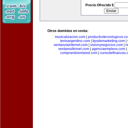
Precio Ofrecido $
Otros dominios en venta:
musicalizacion.com
|
productostecnologicos.c
tenisargentino.com
|
tipsdemarketing.com
|
ventasviainternet.com
|
visionynegocios.com
|
r
ventamultinivel.com
|
agenciaempleos.com
|
comprandoenlared.com
|
cursodefinanzas.