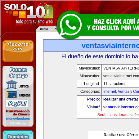
ventasviaintern
El dueño de este dominio lo ha
Mayusculas:
VENTASVIAINTERN
Minusculas:
ventasviainternet.co
Longitud:
17 caracteres
Categorias:
Internet
,
Ventas y Co
Precio:
Realizar una oferta!
Visitar!
ventasviainternet.
Serán consideradas ofer
Realizar una Oferta