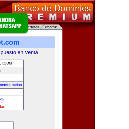
et.com
 puesto en Venta
ET.COM
m
mercializacion
com
tas