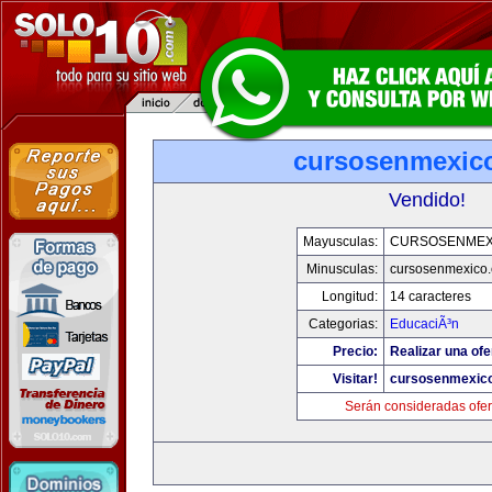
cursosenmexic
Vendido!
Mayusculas:
CURSOSENMEX
Minusculas:
cursosenmexico
Longitud:
14 caracteres
Categorias:
EducaciÃ³n
Precio:
Realizar una ofe
Visitar!
cursosenmexic
Serán consideradas ofer