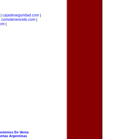
|
cajadeseguridad.com
|
|
comotenerexito.com
|
com
|
ominios En Venta
strias Argentinas