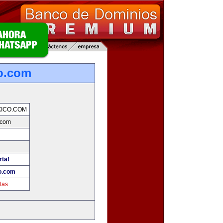
o.com
ICO.COM
.com
rta!
o.com
tas