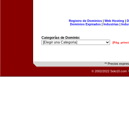
Registro de Dominios
|
Web Hosting
|
D
Dominios Expirados
|
Industrias
|
Indu
Categorías de Dominio:
[Pág. princi
** Precios expre
© 2002/2022 Solo10.com