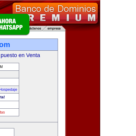
com
 puesto en Venta
OM
 Hospedaje
ta!
tas