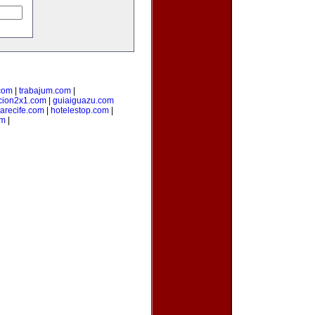
.com
|
trabajum.com
|
cion2x1.com
|
guiaiguazu.com
arecife.com
|
hotelestop.com
|
om
|