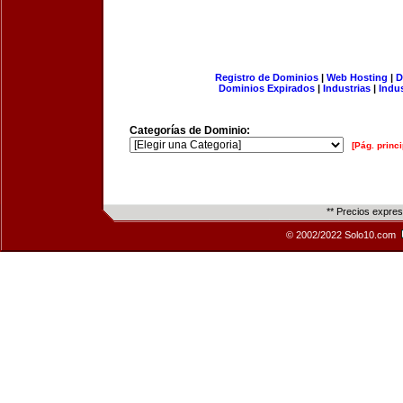
Registro de Dominios
|
Web Hosting
|
D
Dominios Expirados
|
Industrias
|
Indu
Categorías de Dominio:
[Pág. princi
** Precios expre
© 2002/2022 Solo10.com