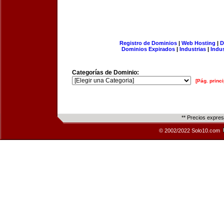
Registro de Dominios
|
Web Hosting
|
D
Dominios Expirados
|
Industrias
|
Indu
Categorías de Dominio:
[Pág. princi
** Precios expre
© 2002/2022 Solo10.com