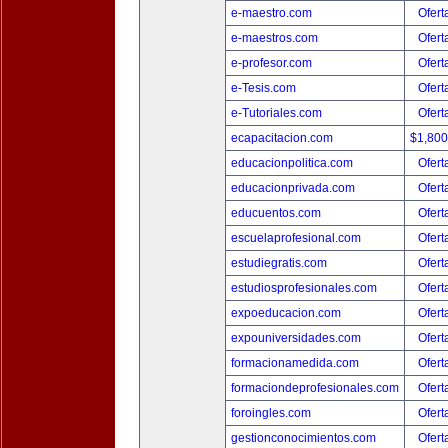
e-maestro.com
Ofert
e-maestros.com
Ofert
e-profesor.com
Ofert
e-Tesis.com
Ofert
e-Tutoriales.com
Ofert
ecapacitacion.com
$1,80
educacionpolitica.com
Ofert
educacionprivada.com
Ofert
educuentos.com
Ofert
escuelaprofesional.com
Ofert
estudiegratis.com
Ofert
estudiosprofesionales.com
Ofert
expoeducacion.com
Ofert
expouniversidades.com
Ofert
formacionamedida.com
Ofert
formaciondeprofesionales.com
Ofert
foroingles.com
Ofert
gestionconocimientos.com
Ofert