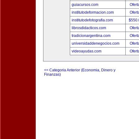
guiacursos.com
Ofert
institutodeformacion.com
Ofert
institutodefotografia.com
$550
librosdidacticos.com
Ofert
tradicionargentina.com
Ofert
universidaddenegocios.com
Ofert
videoayudas.com
Ofert
<< Categoria Anterior (Economia, Dinero y
Finanzas)