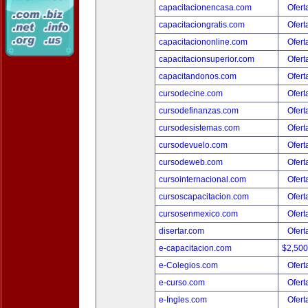
capacitacionencasa.com
Ofert
capacitaciongratis.com
Ofert
capacitaciononline.com
Ofert
capacitacionsuperior.com
Ofert
capacitandonos.com
Ofert
cursodecine.com
Ofert
cursodefinanzas.com
Ofert
cursodesistemas.com
Ofert
cursodevuelo.com
Ofert
cursodeweb.com
Ofert
cursointernacional.com
Ofert
cursoscapacitacion.com
Ofert
cursosenmexico.com
Ofert
disertar.com
Ofert
e-capacitacion.com
$2,50
e-Colegios.com
Ofert
e-curso.com
Ofert
e-Ingles.com
Ofert