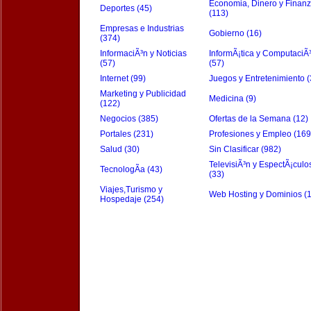
Economia, Dinero y Finan
Deportes (45)
(113)
Empresas e Industrias
Gobierno (16)
(374)
InformaciÃ³n y Noticias
InformÃ¡tica y ComputaciÃ
(57)
(57)
Internet (99)
Juegos y Entretenimiento (
Marketing y Publicidad
Medicina (9)
(122)
Negocios (385)
Ofertas de la Semana (12)
Portales (231)
Profesiones y Empleo (169
Salud (30)
Sin Clasificar (982)
TelevisiÃ³n y EspectÃ¡culo
TecnologÃ­a (43)
(33)
Viajes,Turismo y
Web Hosting y Dominios (
Hospedaje (254)