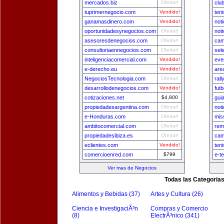
mercados.biz
Ofertar!
clu
tuprimernegocio.com
Vendido!
ten
ganamasdinero.com
Vendido!
not
oportunidadesynegocios.com
Ofertar!
not
asesoresdenegocios.com
Ofertar!
cam
consultoriaennegocios.com
Ofertar!
sel
inteligenciacomercial.com
Vendido!
eve
e-derecho.eu
Vendido!
are
NegociosTecnologia.com
Ofertar!
ral
desarrollodenegocios.com
Vendido!
fut
cotizaciones.net
$4,800
gui
propiedadesargentina.com
Ofertar!
not
e-Honduras.com
Ofertar!
mis
ambitocomercial.com
Ofertar!
rem
propiedadesibiza.es
Ofertar!
cam
eclientes.com
Vendido!
ten
comercioenred.com
$799
e-t
Ver mas de Negocios
Todas las Categoria
Alimentos y Bebidas (37)
Artes y Cultura (26)
Ciencia e InvestigaciÃ³n
Compras y Comercio
(8)
ElectrÃ³nico (341)