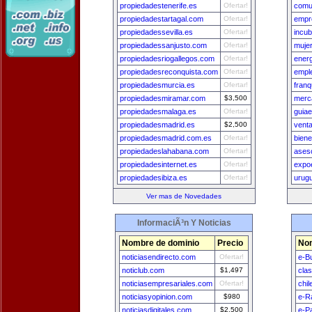
propiedadestenerife.es
Ofertar!
comu
propiedadestartagal.com
Ofertar!
empr
propiedadessevilla.es
Ofertar!
incu
propiedadessanjusto.com
Ofertar!
mujer
propiedadesriogallegos.com
Ofertar!
ener
propiedadesreconquista.com
Ofertar!
empl
propiedadesmurcia.es
Ofertar!
fran
propiedadesmiramar.com
$3,500
merca
propiedadesmalaga.es
Ofertar!
guia
propiedadesmadrid.es
$2,500
vent
propiedadesmadrid.com.es
Ofertar!
bien
propiedadeslahabana.com
Ofertar!
ases
propiedadesinternet.es
Ofertar!
expo
propiedadesibiza.es
Ofertar!
urug
Ver mas de Novedades
InformaciÃ³n Y Noticias
Nombre de dominio
Precio
Nom
noticiasendirecto.com
Ofertar!
e-B
noticlub.com
$1,497
cla
noticiasempresariales.com
Ofertar!
chi
noticiasyopinion.com
$980
e-R
noticiasdigitales.com
$2,500
e-P