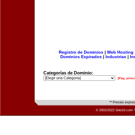
Registro de Dominios
|
Web Hosting
Dominios Expirados
|
Industrias
|
In
Categorías de Dominio:
[Pág. princi
** Precios expre
© 2002/2022 Solo10.com