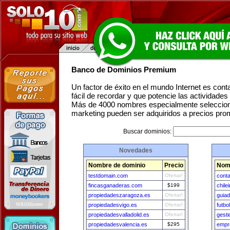
Banco de Dominios Premium
Un factor de éxito en el mundo Internet es con
fácil de recordar y que potencie las actividade
Más de 4000 nombres especialmente seleccion
marketing pueden ser adquiridos a precios pro
Buscar dominios:
Novedades
Nombre de dominio
Precio
Nom
testdomain.com
Ofertar!
cont
fincasganaderas.com
$199
chile
propiedadeszaragoza.es
Ofertar!
guia
propiedadesvigo.es
Ofertar!
futbo
propiedadesvalladolid.es
Ofertar!
gest
propiedadesvalencia.es
$295
empr