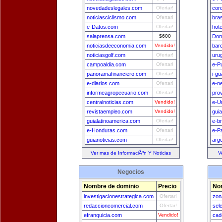
novedadeslegales.com
Ofertar!
cor
noticiasciclismo.com
Ofertar!
bra
e-Datos.com
Ofertar!
hot
salaprensa.com
$600
Dom
noticiasdeeconomia.com
Vendido!
bar
noticiasgolf.com
Ofertar!
uru
campoaldia.com
Ofertar!
e-P
panoramafinanciero.com
Ofertar!
i-g
e-diarios.com
Ofertar!
e-n
informeagropecuario.com
Ofertar!
pro
centralnoticias.com
Vendido!
e-U
revistaempleo.com
Vendido!
gui
guialatinoamerica.com
Ofertar!
e-br
e-Honduras.com
Ofertar!
e-P
guianoticias.com
Ofertar!
arg
Ver mas de InformaciÃ³n Y Noticias
V
Negocios
Nombre de dominio
Precio
No
investigacionestrategica.com
Ofertar!
zon
redaccioncomercial.com
Ofertar!
sel
efranquicia.com
Vendido!
cad