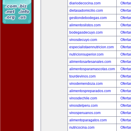
diariodecocina.com
Oferta
dietasadomicilio.com
Oferta
gestiondebodegas.com
Oferta
alimentoslistos.com
Oferta
bodegasdecuyo.com
Oferta
vinosdecuyo.com
Oferta
especialistaennutricion.com
Oferta
nutricionsuperior.com
Oferta
alimentosartesanales.com
Oferta
alimentosparamascotas.com
Oferta
tourdevinos.com
Oferta
vinodemendoza.com
Oferta
alimentospreparados.com
Oferta
vinosdechile.com
Oferta
vinosdelperu.com
Oferta
vinosperuanos.com
Oferta
alimentoparagatos.com
Oferta
nutricocina.com
Oferta