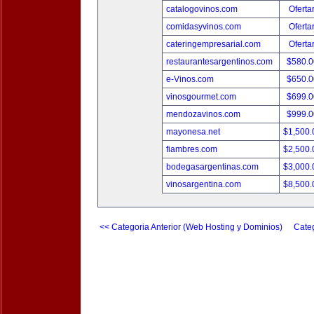
catalogovinos.com
Oferta
comidasyvinos.com
Oferta
cateringempresarial.com
Oferta
restaurantesargentinos.com
$580.
e-Vinos.com
$650.
vinosgourmet.com
$699.
mendozavinos.com
$999.
mayonesa.net
$1,500
fiambres.com
$2,500
bodegasargentinas.com
$3,000
vinosargentina.com
$8,500
<< Categoria Anterior (Web Hosting y Dominios)
Categ