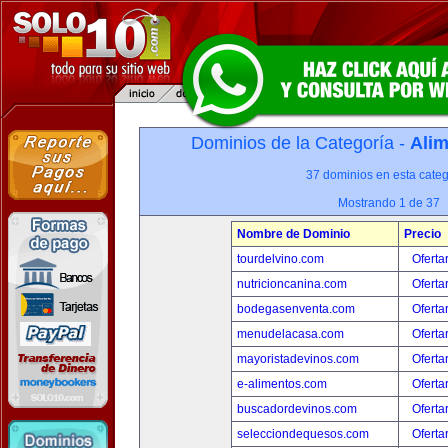
Dominios de la Categoría -
Alim
37 dominios en esta categ
Mostrando 1 de 37
Nombre de Dominio
Precio
tourdelvino.com
Oferta
nutricioncanina.com
Oferta
bodegasenventa.com
Oferta
menudelacasa.com
Oferta
mayoristadevinos.com
Oferta
e-alimentos.com
Oferta
buscadordevinos.com
Oferta
selecciondequesos.com
Oferta